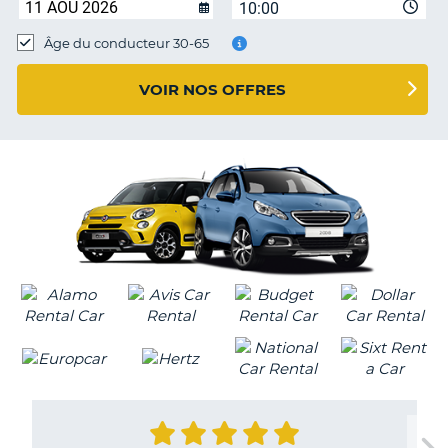
10:00
T
Âge du conducteur 30-65
VOIR NOS OFFRES
H