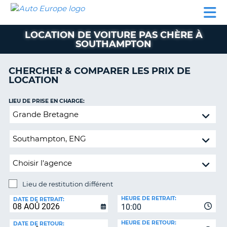
AUTO
LOCATION
LOCATION
CAMPING-
SUPPORT
EUROPE
DE
DE
PARTENAIRES
CAR
CLIENT
VOITURE
VOITURE
LOCATION DE VOITURE PAS CHÈRE À
SOUTHAMPTON
CAMPING-
CAR
CHERCHER & COMPARER LES PRIX DE
PARTENAIRES
LOCATION
SUPPORT
ON
LIEU DE PRISE EN CHARGE:
CLIENT
Lieu
MON
de
COMPTE
restitution
différent
GÉRER
MA
RÉSERVATION
Lieu de restitution différent
FRANCE
LIEU
HEURE DE RETRAIT:
DE
DATE DE RETRAIT:
10:00
RESTITUTION:
HEURE DE RETOUR:
DATE DE RETOUR: