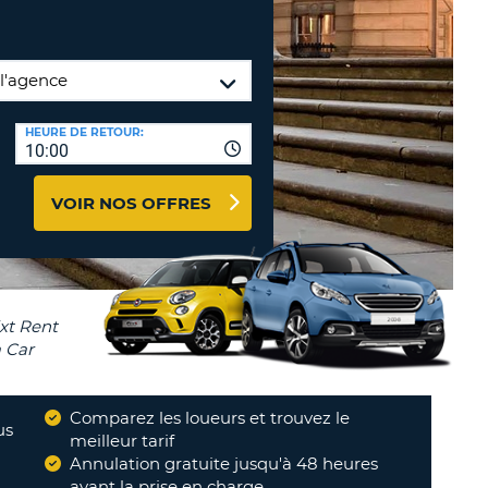
TION
NCES DE VOYAGES &
AFFILIÉS
TÈRES
U
CONNEXION
HEURE DE RETOUR:
10:00
TÈRE
VOIR NOS OFFRES
CULE
ALISER
TÈRE
CULE
L
Comparez les loueurs et trouvez le
us
meilleur tarif
E
"
Annulation gratuite jusqu'à 48 heures
Very good
"
avant la prise en charge
LEE