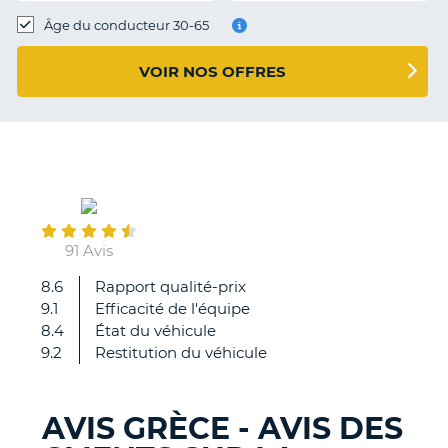
T
Âge du conducteur 30-65
VOIR NOS OFFRES
February
06
91 Avis
8.6
Rapport qualité-prix
RAS
9.1
Efficacité de l'équipe
8.4
État du véhicule
9.2
Restitution du véhicule
AVIS GRÈCE - AVIS DES
H