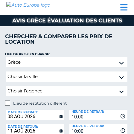
AUTO
LOCATION
LOCATION
CAMPING-
SUPPORT
EUROPE
DE
DE
PARTENAIRES
CAR
CLIENT
VOITURE
VOITURE
AVIS GRÈCE ÉVALUATION DES CLIENTS
CAMPING-
CAR
CHERCHER & COMPARER LES PRIX DE
LOCATION
PARTENAIRES
SUPPORT
LIEU DE PRISE EN CHARGE:
ON
CLIENT
Lieu
de
MON
restitution
COMPTE
différent
GÉRER
MA
RÉSERVATION
Lieu de restitution différent
LIEU
FRANCE
HEURE DE RETRAIT:
DE
DATE DE RETRAIT:
10:00
RESTITUTION:
HEURE DE RETOUR:
DATE DE RETOUR:
10:00