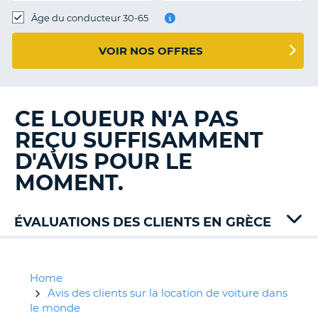
T
Âge du conducteur 30-65
VOIR NOS OFFRES
CE LOUEUR N'A PAS
REÇU SUFFISAMMENT
D'AVIS POUR LE
MOMENT.
ÉVALUATIONS DES CLIENTS EN GRÈCE
Abbycar
Alamo
Auto
Home
Union
Avis des clients sur la location de voiture dans
Avis
le monde
H