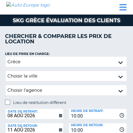
AUTO
LOCATION
LOCATION
CAMPING-
SUPPORT
EUROPE
DE
DE
PARTENAIRES
CAR
CLIENT
VOITURE
VOITURE
SKG GRÈCE ÉVALUATION DES CLIENTS
CAMPING-
CAR
CHERCHER & COMPARER LES PRIX DE
LOCATION
PARTENAIRES
SUPPORT
LIEU DE PRISE EN CHARGE:
ON
CLIENT
Lieu
de
MON
restitution
COMPTE
différent
GÉRER
MA
RÉSERVATION
Lieu de restitution différent
LIEU
FRANCE
HEURE DE RETRAIT:
DE
DATE DE RETRAIT:
10:00
RESTITUTION:
HEURE DE RETOUR:
DATE DE RETOUR:
10:00