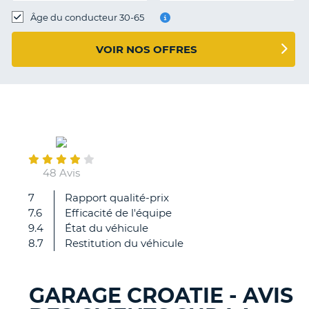
T
Âge du conducteur 30-65
VOIR NOS OFFRES
July
31
48 Avis
7
Rapport qualité-prix
Voiture
7.6
Efficacité de l'équipe
neuve,
9.4
État du véhicule
personnel
8.7
Restitution du véhicule
accueillant,
rapide
et
GARAGE CROATIE - AVIS
efficace
H