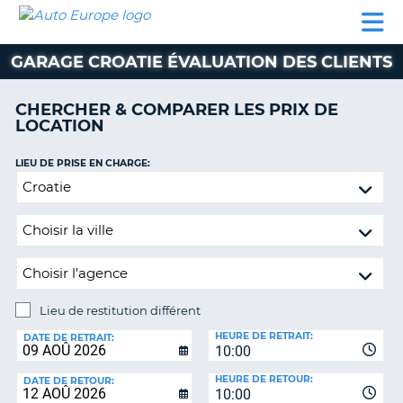
AUTO
LOCATION
LOCATION
CAMPING-
SUPPORT
EUROPE
DE
DE
PARTENAIRES
CAR
CLIENT
VOITURE
VOITURE
GARAGE CROATIE ÉVALUATION DES CLIENTS
CAMPING-
CAR
CHERCHER & COMPARER LES PRIX DE
LOCATION
PARTENAIRES
SUPPORT
LIEU DE PRISE EN CHARGE:
ON
CLIENT
Lieu
de
MON
restitution
COMPTE
différent
GÉRER
MA
RÉSERVATION
Lieu de restitution différent
LIEU
FRANCE
HEURE DE RETRAIT:
DE
DATE DE RETRAIT:
10:00
RESTITUTION:
HEURE DE RETOUR:
DATE DE RETOUR:
10:00