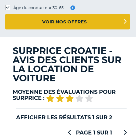
T
Âge du conducteur 30-65
VOIR NOS OFFRES
SURPRICE CROATIE -
AVIS DES CLIENTS SUR
LA LOCATION DE
VOITURE
MOYENNE DES ÉVALUATIONS POUR
SURPRICE :
AFFICHER LES RÉSULTATS 1 SUR 2
PAGE 1 SUR 1
H