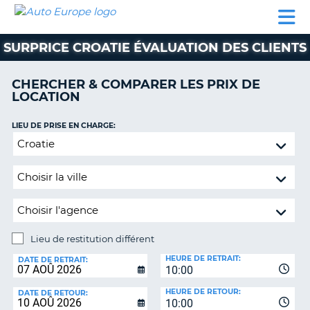
AUTO
LOCATION
LOCATION
CAMPING-
SUPPORT
EUROPE
DE
DE
PARTENAIRES
CAR
CLIENT
VOITURE
VOITURE
SURPRICE CROATIE ÉVALUATION DES CLIENTS
CAMPING-
CAR
CHERCHER & COMPARER LES PRIX DE
LOCATION
PARTENAIRES
SUPPORT
LIEU DE PRISE EN CHARGE:
ON
CLIENT
Lieu
de
MON
restitution
COMPTE
différent
GÉRER
MA
RÉSERVATION
Lieu de restitution différent
LIEU
FRANCE
HEURE DE RETRAIT:
DE
DATE DE RETRAIT:
10:00
RESTITUTION:
HEURE DE RETOUR:
DATE DE RETOUR:
10:00