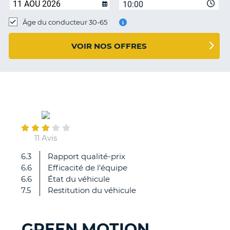
10:00
T
Âge du conducteur 30-65
VOIR NOS OFFRES
May
13
11 Avis
6.3
Rapport qualité-prix
Tout
6.6
Efficacité de l'équipe
c'est
6.6
État du véhicule
très
7.5
Restitution du véhicule
bien
passé.
GREEN MOTION
H