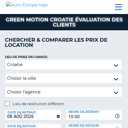
AUTO
LOCATION
LOCATION
CAMPING-
SUPPORT
EUROPE
DE
DE
PARTENAIRES
CAR
CLIENT
VOITURE
VOITURE
GREEN MOTION CROATIE ÉVALUATION DES
CLIENTS
CAMPING-
CAR
CHERCHER & COMPARER LES PRIX DE
PARTENAIRES
LOCATION
SUPPORT
ON
LIEU DE PRISE EN CHARGE:
CLIENT
Lieu
MON
de
COMPTE
restitution
différent
GÉRER
MA
RÉSERVATION
Lieu de restitution différent
FRANCE
LIEU
HEURE DE RETRAIT:
DE
DATE DE RETRAIT:
10:00
RESTITUTION:
HEURE DE RETOUR:
DATE DE RETOUR: