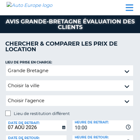
AUTO
LOCATION
LOCATION
CAMPING-
SUPPORT
EUROPE
DE
DE
PARTENAIRES
CAR
CLIENT
VOITURE
VOITURE
AVIS GRANDE-BRETAGNE ÉVALUATION DES
CLIENTS
CAMPING-
CAR
CHERCHER & COMPARER LES PRIX DE
PARTENAIRES
LOCATION
SUPPORT
ON
LIEU DE PRISE EN CHARGE:
CLIENT
Lieu
MON
de
COMPTE
restitution
différent
GÉRER
MA
RÉSERVATION
Lieu de restitution différent
FRANCE
LIEU
HEURE DE RETRAIT:
DE
DATE DE RETRAIT:
10:00
RESTITUTION:
HEURE DE RETOUR:
DATE DE RETOUR: