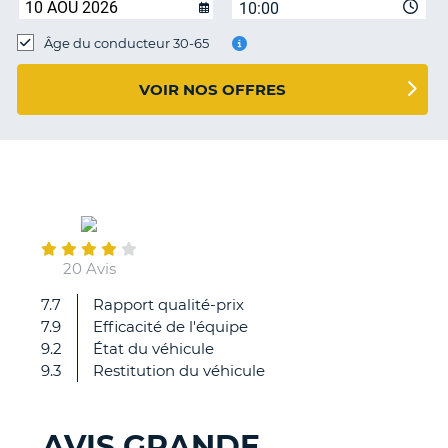
10:00
T
Âge du conducteur 30-65
VOIR NOS OFFRES
June
26
20 Avis
7.7
Rapport qualité-prix
ras
7.9
Efficacité de l'équipe
9.2
État du véhicule
9.3
Restitution du véhicule
AVIS GRANDE
H