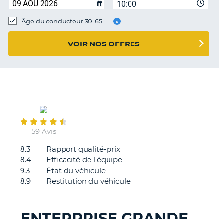
10:00
T
Âge du conducteur 30-65
VOIR NOS OFFRES
May
16
59 Avis
8.3
Rapport qualité-prix
Très
8.4
Efficacité de l'équipe
satisfait
9.3
État du véhicule
accueil
8.9
Restitution du véhicule
sympa,
seul
bémol
ENTERPRISE GRANDE
une
H