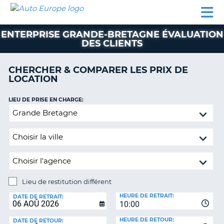
AUTO
LOCATION
LOCATION
CAMPING-
SUPPORT
EUROPE
DE
DE
PARTENAIRES
CAR
CLIENT
VOITURE
VOITURE
ENTERPRISE GRANDE-BRETAGNE ÉVALUATION
DES CLIENTS
CAMPING-
CAR
CHERCHER & COMPARER LES PRIX DE
PARTENAIRES
LOCATION
SUPPORT
ON
LIEU DE PRISE EN CHARGE:
CLIENT
Lieu
MON
de
COMPTE
restitution
différent
GÉRER
MA
RÉSERVATION
Lieu de restitution différent
FRANCE
LIEU
HEURE DE RETRAIT:
DE
DATE DE RETRAIT:
10:00
RESTITUTION:
HEURE DE RETOUR:
DATE DE RETOUR: