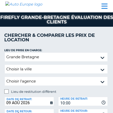
AUTO
LOCATION
LOCATION
CAMPING-
SUPPORT
EUROPE
DE
DE
PARTENAIRES
CAR
CLIENT
VOITURE
VOITURE
FIREFLY GRANDE-BRETAGNE ÉVALUATION DES
CLIENTS
CAMPING-
CAR
CHERCHER & COMPARER LES PRIX DE
PARTENAIRES
LOCATION
SUPPORT
ON
LIEU DE PRISE EN CHARGE:
CLIENT
Lieu
MON
de
COMPTE
restitution
différent
GÉRER
MA
RÉSERVATION
Lieu de restitution différent
FRANCE
LIEU
HEURE DE RETRAIT:
DE
DATE DE RETRAIT:
10:00
RESTITUTION:
HEURE DE RETOUR:
DATE DE RETOUR: