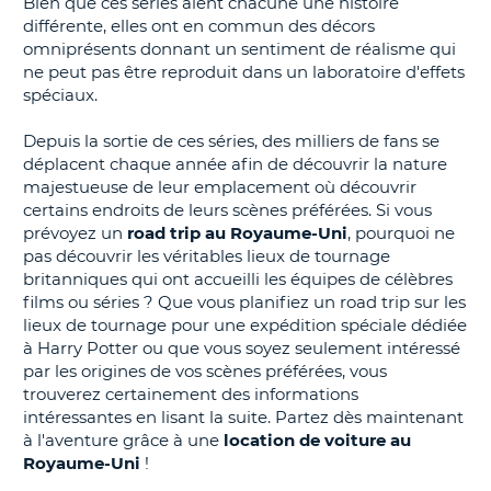
Bien que ces séries aient chacune une histoire
différente, elles ont en commun des décors
T
omniprésents donnant un sentiment de réalisme qui
ne peut pas être reproduit dans un laboratoire d'effets
spéciaux.
Depuis la sortie de ces séries, des milliers de fans se
déplacent chaque année afin de découvrir la nature
majestueuse de leur emplacement où découvrir
certains endroits de leurs scènes préférées. Si vous
prévoyez un
road trip au Royaume-Uni
, pourquoi ne
pas découvrir les véritables lieux de tournage
britanniques qui ont accueilli les équipes de célèbres
films ou séries ? Que vous planifiez un road trip sur les
lieux de tournage pour une expédition spéciale dédiée
à Harry Potter ou que vous soyez seulement intéressé
par les origines de vos scènes préférées, vous
trouverez certainement des informations
intéressantes en lisant la suite. Partez dès maintenant
à l'aventure grâce à une
location de voiture au
Royaume-Uni
!
H