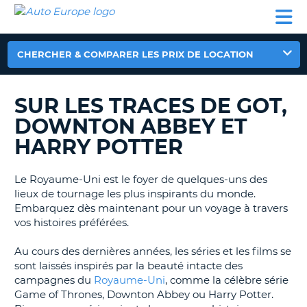
AUTO
LOCATION
LOCATION
CAMPING-
SUPPORT
EUROPE
DE
DE
PARTENAIRES
CAR
CLIENT
VOITURE
VOITURE
CHERCHER & COMPARER LES PRIX DE LOCATION
CAMPING-
CAR
SUR LES TRACES DE GOT,
PARTENAIRES
DOWNTON ABBEY ET
SUPPORT
ON
CLIENT
HARRY POTTER
MON
COMPTE
Le Royaume-Uni est le foyer de quelques-uns des
lieux de tournage les plus inspirants du monde.
GÉRER
Embarquez dès maintenant pour un voyage à travers
MA
vos histoires préférées.
RÉSERVATION
Au cours des dernières années, les séries et les films se
FRANCE
sont laissés inspirés par la beauté intacte des
campagnes du
Royaume-Uni
, comme la célèbre série
Game of Thrones, Downton Abbey ou Harry Potter.