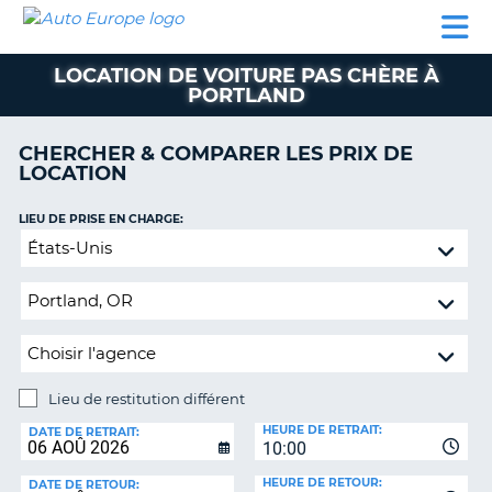
AUTO
LOCATION
LOCATION
CAMPING-
SUPPORT
EUROPE
DE
DE
PARTENAIRES
CAR
CLIENT
VOITURE
VOITURE
LOCATION DE VOITURE PAS CHÈRE À
PORTLAND
CAMPING-
CAR
CHERCHER & COMPARER LES PRIX DE
PARTENAIRES
LOCATION
SUPPORT
ON
LIEU DE PRISE EN CHARGE:
CLIENT
Lieu
MON
de
COMPTE
restitution
différent
GÉRER
MA
RÉSERVATION
Lieu de restitution différent
FRANCE
LIEU
HEURE DE RETRAIT:
DE
DATE DE RETRAIT:
10:00
RESTITUTION:
HEURE DE RETOUR:
DATE DE RETOUR: