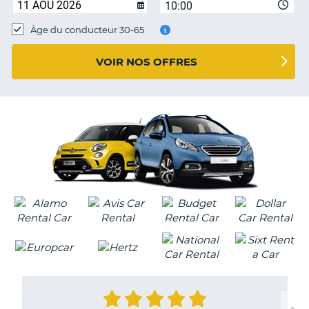
10:00
T
Âge du conducteur 30-65
VOIR NOS OFFRES
H