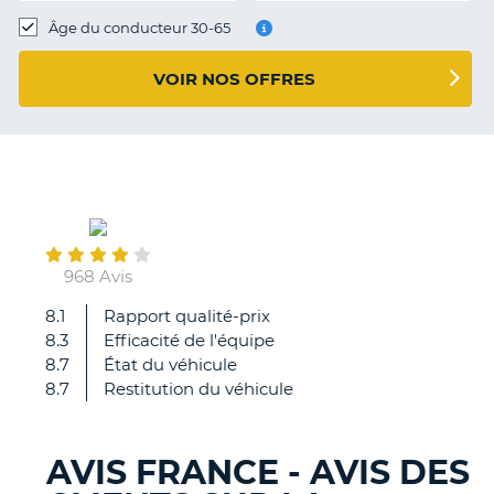
T
Âge du conducteur 30-65
VOIR NOS OFFRES
September
03
968 Avis
8.1
Rapport qualité-prix
Efficacité
8.3
Efficacité de l'équipe
et
8.7
État du véhicule
cordialité
8.7
Restitution du véhicule
AVIS FRANCE - AVIS DES
H