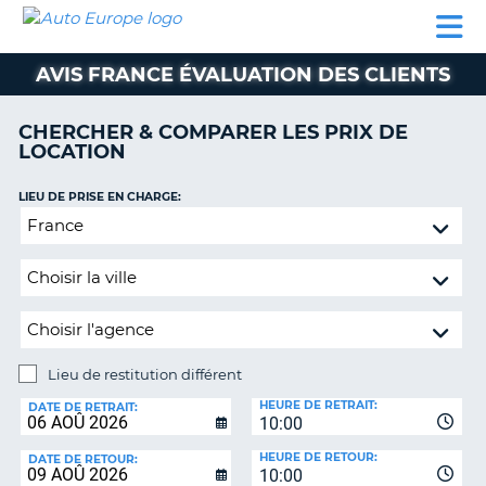
AUTO
LOCATION
LOCATION
CAMPING-
SUPPORT
EUROPE
DE
DE
PARTENAIRES
CAR
CLIENT
VOITURE
VOITURE
AVIS FRANCE ÉVALUATION DES CLIENTS
CAMPING-
CAR
CHERCHER & COMPARER LES PRIX DE
LOCATION
PARTENAIRES
SUPPORT
LIEU DE PRISE EN CHARGE:
ON
CLIENT
Lieu
de
MON
restitution
COMPTE
différent
GÉRER
MA
RÉSERVATION
Lieu de restitution différent
LIEU
FRANCE
HEURE DE RETRAIT:
DE
DATE DE RETRAIT:
10:00
RESTITUTION:
HEURE DE RETOUR:
DATE DE RETOUR:
10:00