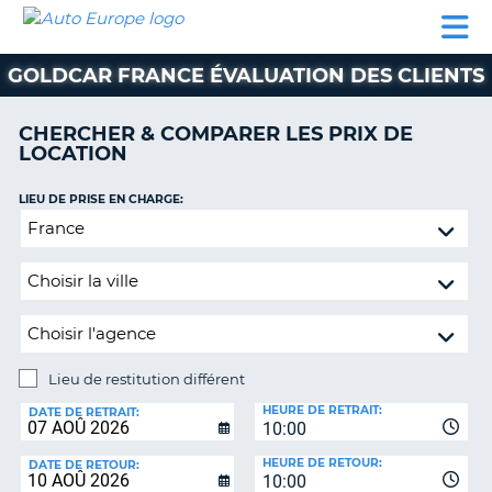
AUTO
LOCATION
LOCATION
CAMPING-
SUPPORT
EUROPE
DE
DE
PARTENAIRES
CAR
CLIENT
VOITURE
VOITURE
GOLDCAR FRANCE ÉVALUATION DES CLIENTS
CAMPING-
CAR
CHERCHER & COMPARER LES PRIX DE
LOCATION
PARTENAIRES
SUPPORT
LIEU DE PRISE EN CHARGE:
ON
CLIENT
Lieu
de
MON
restitution
COMPTE
différent
GÉRER
MA
RÉSERVATION
Lieu de restitution différent
LIEU
FRANCE
HEURE DE RETRAIT:
DE
DATE DE RETRAIT:
10:00
RESTITUTION:
HEURE DE RETOUR:
DATE DE RETOUR:
10:00