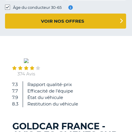
T
Âge du conducteur 30-65
VOIR NOS OFFRES
September
15
374 Avis
7.3
Rapport qualité-prix
C'est
7.7
Efficacité de l'équipe
la
7.9
État du véhicule
troisième
8.3
Restitution du véhicule
fois
que
je
GOLDCAR FRANCE -
loue
H