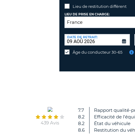
Lieu de restitution différent
LIEU DE PRISE EN CHARGE:
LIEU
DE
DATE DE RETRAIT:
Lieu
RESTITUTION:
de
Âge du conducteur 30-65
restitution
différent
7.7
Rapport qualité-pr
8.2
Efficacité de l'équ
439 Avis
8.2
État du véhicule
8.6
Restitution du véh