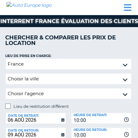
AUTO
LOCATION
LOCATION
CAMPING-
SUPPORT
EUROPE
DE
DE
PARTENAIRES
CAR
CLIENT
VOITURE
VOITURE
INTERRENT FRANCE ÉVALUATION DES CLIENTS
CAMPING-
CAR
CHERCHER & COMPARER LES PRIX DE
LOCATION
PARTENAIRES
SUPPORT
LIEU DE PRISE EN CHARGE:
ON
CLIENT
Lieu
de
MON
restitution
COMPTE
différent
GÉRER
MA
RÉSERVATION
Lieu de restitution différent
LIEU
FRANCE
HEURE DE RETRAIT:
DE
DATE DE RETRAIT:
10:00
RESTITUTION:
HEURE DE RETOUR:
DATE DE RETOUR:
10:00