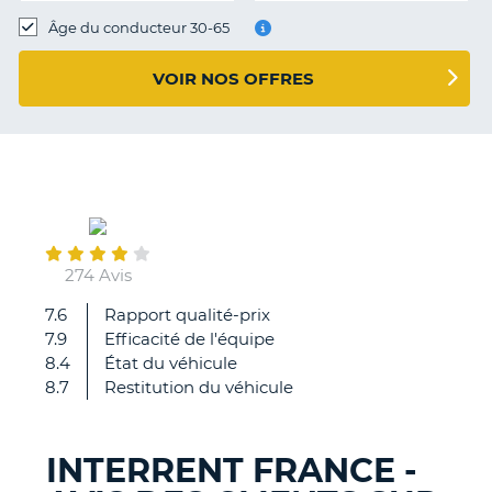
T
Âge du conducteur 30-65
VOIR NOS OFFRES
August
02
274 Avis
7.6
Rapport qualité-prix
véhicule
7.9
Efficacité de l'équipe
pas
8.4
État du véhicule
toujours
8.7
Restitution du véhicule
livré
propre
à
INTERRENT FRANCE -
l
H