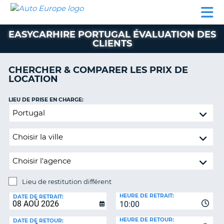
AUTO
LOCATION
LOCATION
CAMPING-
SUPPORT
EUROPE
DE
DE
PARTENAIRES
CAR
CLIENT
VOITURE
VOITURE
EASYCARHIRE PORTUGAL ÉVALUATION DES
CLIENTS
CAMPING-
CAR
CHERCHER & COMPARER LES PRIX DE
PARTENAIRES
LOCATION
SUPPORT
ON
LIEU DE PRISE EN CHARGE:
CLIENT
Lieu
MON
de
COMPTE
restitution
différent
GÉRER
MA
RÉSERVATION
Lieu de restitution différent
FRANCE
LIEU
HEURE DE RETRAIT:
DE
DATE DE RETRAIT:
10:00
RESTITUTION:
HEURE DE RETOUR:
DATE DE RETOUR: