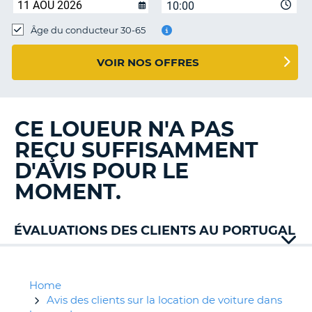
10:00
T
Âge du conducteur 30-65
VOIR NOS OFFRES
CE LOUEUR N'A PAS
REÇU SUFFISAMMENT
D'AVIS POUR LE
MOMENT.
ÉVALUATIONS DES CLIENTS AU PORTUGAL
Alamo
AT
Faialense
Home
Avis
Avis des clients sur la location de voiture dans
H