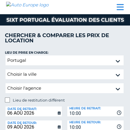
AUTO
LOCATION
LOCATION
CAMPING-
SUPPORT
EUROPE
DE
DE
PARTENAIRES
CAR
CLIENT
VOITURE
VOITURE
SIXT PORTUGAL ÉVALUATION DES CLIENTS
CAMPING-
CAR
CHERCHER & COMPARER LES PRIX DE
LOCATION
PARTENAIRES
SUPPORT
LIEU DE PRISE EN CHARGE:
ON
CLIENT
Lieu
de
MON
restitution
COMPTE
différent
GÉRER
MA
RÉSERVATION
Lieu de restitution différent
LIEU
FRANCE
HEURE DE RETRAIT:
DE
DATE DE RETRAIT:
10:00
RESTITUTION:
HEURE DE RETOUR:
DATE DE RETOUR:
10:00