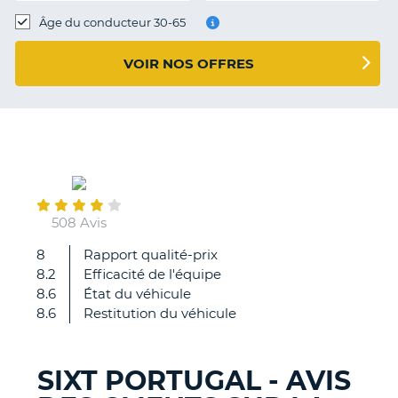
T
Âge du conducteur 30-65
VOIR NOS OFFRES
August
27
508 Avis
8
Rapport qualité-prix
Rapidité
8.2
Efficacité de l'équipe
efficacité
8.6
État du véhicule
8.6
Restitution du véhicule
SIXT PORTUGAL - AVIS
H