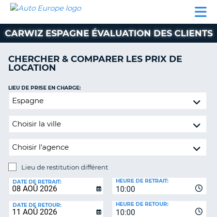
AUTO
LOCATION
LOCATION
CAMPING-
SUPPORT
EUROPE
DE
DE
PARTENAIRES
CAR
CLIENT
VOITURE
VOITURE
CARWIZ ESPAGNE ÉVALUATION DES CLIENTS
CAMPING-
CAR
CHERCHER & COMPARER LES PRIX DE
LOCATION
PARTENAIRES
SUPPORT
LIEU DE PRISE EN CHARGE:
ON
CLIENT
Lieu
de
MON
restitution
COMPTE
différent
GÉRER
MA
RÉSERVATION
Lieu de restitution différent
LIEU
FRANCE
HEURE DE RETRAIT:
DE
DATE DE RETRAIT:
10:00
RESTITUTION:
HEURE DE RETOUR:
DATE DE RETOUR:
10:00