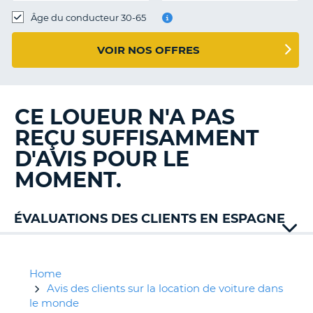
T
Âge du conducteur 30-65
VOIR NOS OFFRES
CE LOUEUR N'A PAS
REÇU SUFFISAMMENT
D'AVIS POUR LE
MOMENT.
ÉVALUATIONS DES CLIENTS EN ESPAGNE
Alamo
Automenorca
Avis
Home
Budget
Avis des clients sur la location de voiture dans
Canariascom
le monde
H