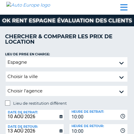
AUTO
LOCATION
LOCATION
CAMPING-
SUPPORT
EUROPE
DE
DE
PARTENAIRES
CAR
CLIENT
VOITURE
VOITURE
OK RENT ESPAGNE ÉVALUATION DES CLIENTS
CAMPING-
CAR
CHERCHER & COMPARER LES PRIX DE
LOCATION
PARTENAIRES
SUPPORT
LIEU DE PRISE EN CHARGE:
ON
CLIENT
Lieu
de
MON
restitution
COMPTE
différent
GÉRER
MA
RÉSERVATION
Lieu de restitution différent
LIEU
FRANCE
HEURE DE RETRAIT:
DE
DATE DE RETRAIT:
10:00
RESTITUTION:
HEURE DE RETOUR:
DATE DE RETOUR:
10:00