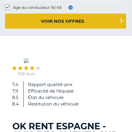
T
Âge du conducteur 30-65
VOIR NOS OFFRES
September
21
108 Avis
7.4
Rapport qualité-prix
les
7.9
Efficacité de l'équipe
indications
8.5
État du véhicule
pour
8.4
Restitution du véhicule
la
navette
à
OK RENT ESPAGNE -
l'aéroport
H