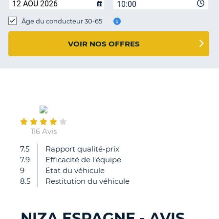
10:00
T
Âge du conducteur 30-65
VOIR NOS OFFRES
June
19
116 Avis
7.5
Rapport qualité-prix
Très
7.9
Efficacité de l'équipe
bien.
9
État du véhicule
8.5
Restitution du véhicule
NIZA ESPAGNE - AVIS
H