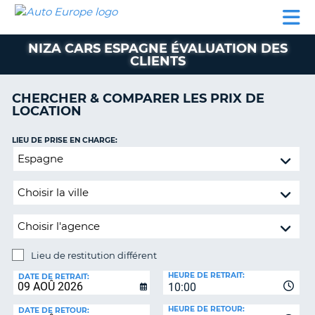
AUTO
LOCATION
LOCATION
CAMPING-
SUPPORT
EUROPE
DE
DE
PARTENAIRES
CAR
CLIENT
VOITURE
VOITURE
NIZA CARS ESPAGNE ÉVALUATION DES
CLIENTS
CAMPING-
CAR
CHERCHER & COMPARER LES PRIX DE
PARTENAIRES
LOCATION
SUPPORT
ON
LIEU DE PRISE EN CHARGE:
CLIENT
Lieu
MON
de
COMPTE
restitution
différent
GÉRER
MA
RÉSERVATION
Lieu de restitution différent
FRANCE
LIEU
HEURE DE RETRAIT:
DE
DATE DE RETRAIT:
10:00
RESTITUTION:
HEURE DE RETOUR:
DATE DE RETOUR: