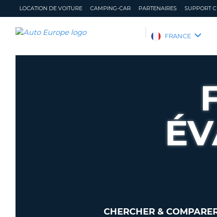
LOCATION DE VOITURE
CAMPING-CAR
PARTENAIRES
SUPPORT C
AUTO
FRANCE
EUROPE
LOCATION
DE
VOITURE
CAMPING-
CAR
ÉV
PARTENAIRES
SUPPORT
CLIENT
MON
GÉRER
COMPTE
MA
RÉSERVATION
FRANCE
CHERCHER & COMPARER 