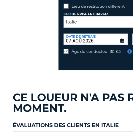
Lieu de restitution différent
LIEU DE PRISE EN CHARGE:
LIEU
DE
DATE DE RETRAIT:
Lieu
RESTITUTION:
de
Âge du conducteur 30-65
restitution
différent
CE LOUEUR N'A PAS 
MOMENT.
ÉVALUATIONS DES CLIENTS EN ITALIE