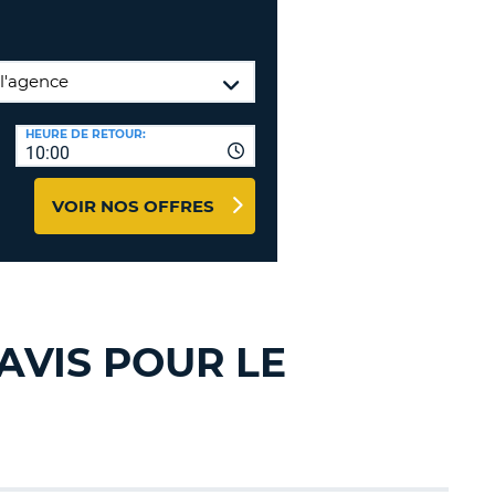
TION
NCES DE VOYAGES &
AFFILIÉS
TÈRES
U
CONNEXION
HEURE DE RETOUR:
10:00
TÈRE
VOIR NOS OFFRES
CULE
ALISER
TÈRE
AVIS POUR LE
CULE
L
E