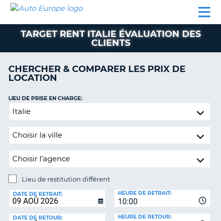
AUTO
LOCATION
LOCATION
CAMPING-
SUPPORT
EUROPE
DE
DE
PARTENAIRES
CAR
CLIENT
VOITURE
VOITURE
TARGET RENT ITALIE ÉVALUATION DES
CLIENTS
CAMPING-
CAR
CHERCHER & COMPARER LES PRIX DE
PARTENAIRES
LOCATION
SUPPORT
ON
LIEU DE PRISE EN CHARGE:
CLIENT
Lieu
MON
de
COMPTE
restitution
différent
GÉRER
MA
RÉSERVATION
Lieu de restitution différent
FRANCE
LIEU
HEURE DE RETRAIT:
DE
DATE DE RETRAIT:
10:00
RESTITUTION:
HEURE DE RETOUR:
DATE DE RETOUR: