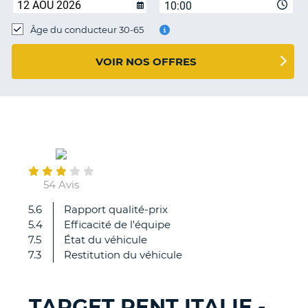
10:00
T
Âge du conducteur 30-65
VOIR NOS OFFRES
September
02
54 Avis
5.6
Rapport qualité-prix
Agence
5.4
Efficacité de l'équipe
serviable,
7.5
État du véhicule
professionnelle
7.3
Restitution du véhicule
et
transparente
TARGET RENT ITALIE -
H