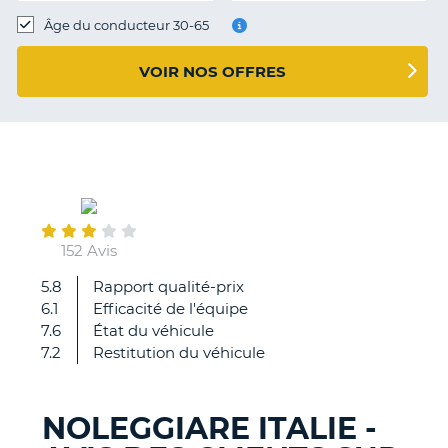
T
Âge du conducteur 30-65
VOIR NOS OFFRES
September
18
152 Avis
5.8
Rapport qualité-prix
Facilité
6.1
Efficacité de l'équipe
pour
7.6
État du véhicule
récupérer
7.2
Restitution du véhicule
et
restituer
le
NOLEGGIARE ITALIE -
véhicule
H