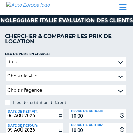
AUTO
LOCATION
LOCATION
CAMPING-
SUPPORT
EUROPE
DE
DE
PARTENAIRES
CAR
CLIENT
VOITURE
VOITURE
NOLEGGIARE ITALIE ÉVALUATION DES CLIENTS
CAMPING-
CAR
CHERCHER & COMPARER LES PRIX DE
LOCATION
PARTENAIRES
SUPPORT
LIEU DE PRISE EN CHARGE:
ON
CLIENT
Lieu
de
MON
restitution
COMPTE
différent
GÉRER
MA
RÉSERVATION
Lieu de restitution différent
LIEU
FRANCE
HEURE DE RETRAIT:
DE
DATE DE RETRAIT:
10:00
RESTITUTION:
HEURE DE RETOUR:
DATE DE RETOUR:
10:00